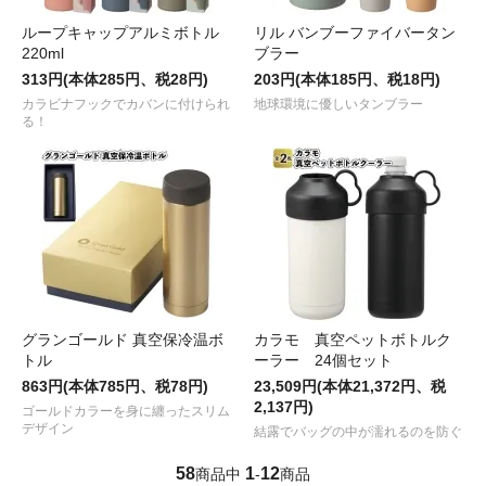
ループキャップアルミボトル
リル バンブーファイバータン
220ml
ブラー
313円(本体285円、税28円)
203円(本体185円、税18円)
カラビナフックでカバンに付けられ
地球環境に優しいタンブラー
る！
グランゴールド 真空保冷温ボ
カラモ 真空ペットボトルク
トル
ーラー 24個セット
863円(本体785円、税78円)
23,509円(本体21,372円、税
2,137円)
ゴールドカラーを身に纏ったスリム
デザイン
結露でバッグの中が濡れるのを防ぐ
58
1
12
商品中
-
商品