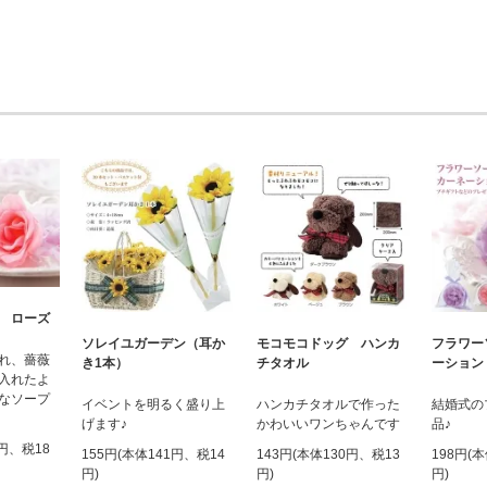
 ローズ
ソレイユガーデン（耳か
モコモコドッグ ハンカ
フラワー
れ、薔薇
き1本）
チタオル
ーション
入れたよ
なソープ
イベントを明るく盛り上
ハンカチタオルで作った
結婚式の
げます♪
かわいいワンちゃんです
品♪
0円、税18
155円(本体141円、税14
143円(本体130円、税13
198円(
円)
円)
円)