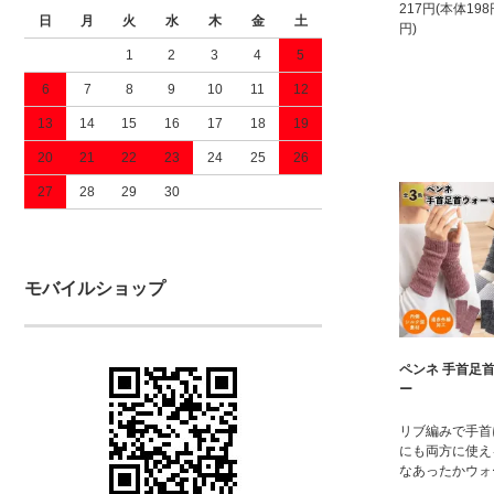
217円(本体19
日
月
火
水
木
金
土
円)
1
2
3
4
5
6
7
8
9
10
11
12
13
14
15
16
17
18
19
20
21
22
23
24
25
26
27
28
29
30
モバイルショップ
ペンネ 手首足
ー
リブ編みで手首
にも両方に使え
なあったかウォ