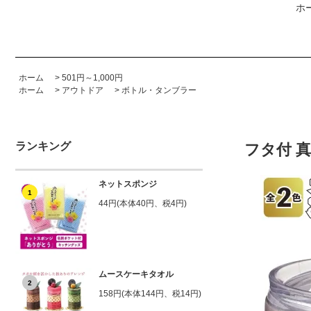
ホ
ホーム
>
501円～1,000円
ホーム
>
アウトドア
>
ボトル・タンブラー
ランキング
フタ付 真
ネットスポンジ
1
44円(本体40円、税4円)
ムースケーキタオル
2
158円(本体144円、税14円)