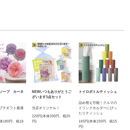
ソープ カーネ
NEWいつもありがとうご
トイロボトルティッシュ
ざいます3点セット
詰め替え可能！クルマの
プチギフト最適
当店オリジナル！
ドリンクホルダーにぴっ
たりティッシュ
220円(本体200円、税20
本体180円、税18
円)
165円(本体150円、税15
円)