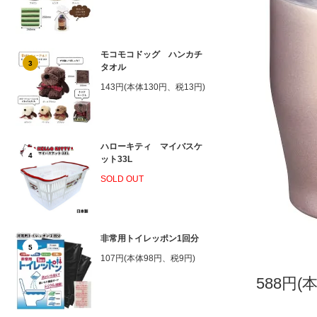
モコモコドッグ ハンカチ
3
タオル
143円(本体130円、税13円)
ハローキティ マイバスケ
4
ット33L
SOLD OUT
非常用トイレッポン1回分
5
107円(本体98円、税9円)
588円(