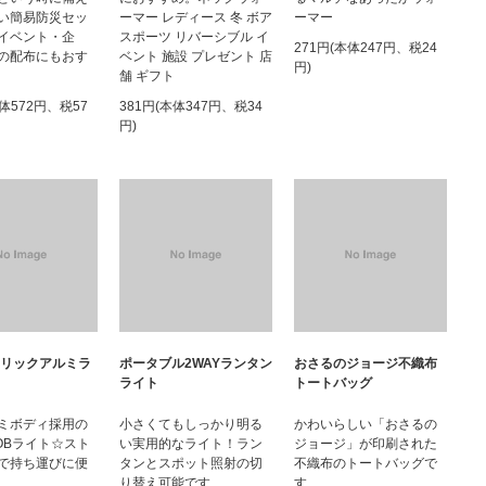
い簡易防災セッ
ーマー レディース 冬 ボア
ーマー
イベント・企
スポーツ リバーシブル イ
271円(本体247円、税24
の配布にもおす
ベント 施設 プレゼント 店
円)
舗 ギフト
本体572円、税57
381円(本体347円、税34
円)
タリックアルミラ
ポータブル2WAYランタン
おさるのジョージ不織布
ライト
トートバッグ
ミボディ採用の
小さくてもしっかり明る
かわいらしい「おさるの
OBライト☆スト
い実用的なライト！ラン
ジョージ」が印刷された
で持ち運びに便
タンとスポット照射の切
不織布のトートバッグで
り替え可能です
す