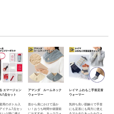
る エマージェン
アマンダ ルームネック
レイマ ふわもこ手首足首
ル7点セット
ウォーマー
ウォーマー
庭用のボトル入
首から肩にかけて温か
気持ち良い肌触りで手首
アイテム7点セッ
い！おうち時間や就寝前
にも足首にも両方に使え
という時に備え
におすすめ。ネックウォ
るマルチなあったかウォ