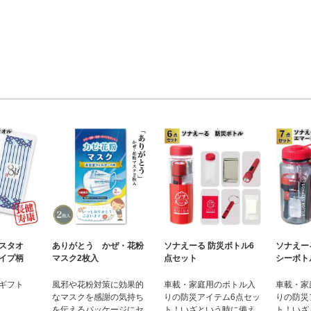
スタオ
ありがとう かぜ・花粉
ソナえーる 防災ボトル6
ソナえー
イプ柄
マスク2枚入
点セット
シーボト
ギフト
風邪や花粉対策に効果的
車載・家庭用のボトル入
車載・家
なマスクを感謝の気持ち
りの防災アイテム6点セッ
りの防災
を伝えるパッケージにセ
ト！いざという時に備え
ト！いざ