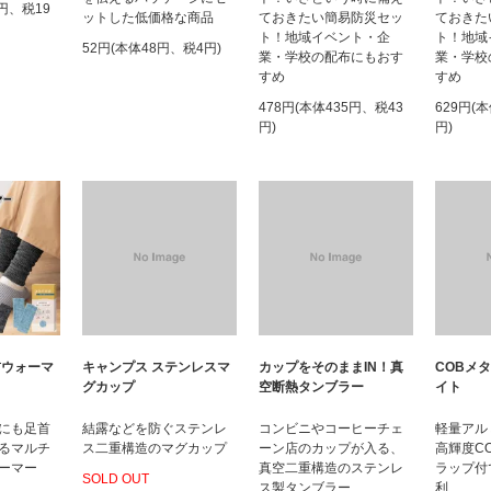
8円、税19
ットした低価格な商品
ておきたい簡易防災セッ
ておきた
ト！地域イベント・企
ト！地域
52円(本体48円、税4円)
業・学校の配布にもおす
業・学校
すめ
すめ
478円(本体435円、税43
629円(
円)
円)
首ウォーマ
キャンプス ステンレスマ
カップをそのままIN！真
COBメ
グカップ
空断熱タンブラー
イト
にも足首
結露などを防ぐステンレ
コンビニやコーヒーチェ
軽量アル
るマルチ
ス二重構造のマグカップ
ーン店のカップが入る、
高輝度C
ーマー
真空二重構造のステンレ
ラップ付
SOLD OUT
ス製タンブラー
利