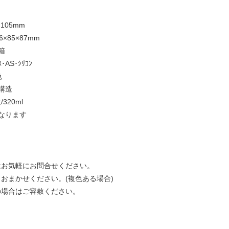
105mm
×85×87mm
箱
･AS･ｼﾘｺﾝ
色
構造
0ml
なります
はお気軽にお問合せください。
おまかせください。(複色ある場合)
の場合はご容赦ください。