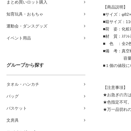
まとめ買いロット購入
【商品説明】
知育玩具・おもちゃ
■サイズ：φ82×
■箱サイズ：116
運動会・ダンスグッズ
■荷 姿：化粧
■材 質：ｽﾃﾝﾚｽ
イベント用品
■ 色 ：全2
■備 考：真空
容量/32
グループから探す
■１個の値段に
タオル・ハンカチ
【注意事項】
★お急ぎの方
バッグ
★色指定不可。
バスケット
★万一品切れ
文房具