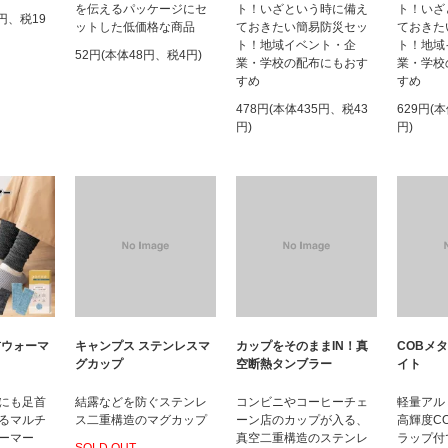
を伝えるパッケージにセ
ト！いざという時に備え
ト！いざ
8円、税19
ットした低価格な商品
ておきたい簡易防災セッ
ておきた
ト！地域イベント・企
ト！地域
52円(本体48円、税4円)
業・学校の配布にもおす
業・学校
すめ
すめ
478円(本体435円、税43
629円(
円)
円)
首ウォーマ
キャンプス ステンレスマ
カップをそのままIN！真
COBメ
グカップ
空断熱タンブラー
イト
にも足首
結露などを防ぐステンレ
コンビニやコーヒーチェ
軽量アル
るマルチ
ス二重構造のマグカップ
ーン店のカップが入る、
高輝度C
ーマー
真空二重構造のステンレ
ラップ付
SOLD OUT