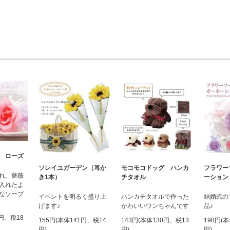
 ローズ
ソレイユガーデン（耳か
モコモコドッグ ハンカ
フラワー
れ、薔薇
き1本）
チタオル
ーション
入れたよ
なソープ
イベントを明るく盛り上
ハンカチタオルで作った
結婚式の
げます♪
かわいいワンちゃんです
品♪
0円、税18
155円(本体141円、税14
143円(本体130円、税13
198円(
円)
円)
円)