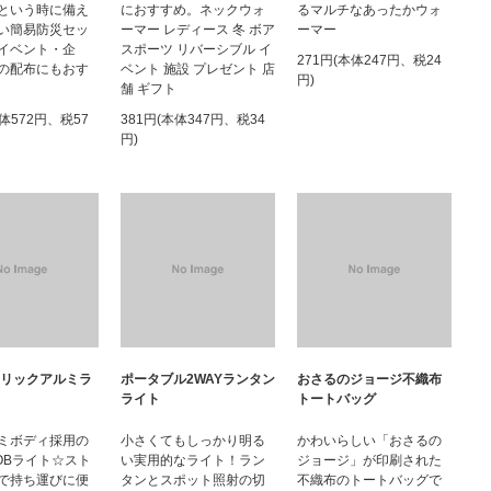
という時に備え
におすすめ。ネックウォ
るマルチなあったかウォ
い簡易防災セッ
ーマー レディース 冬 ボア
ーマー
イベント・企
スポーツ リバーシブル イ
271円(本体247円、税24
の配布にもおす
ベント 施設 プレゼント 店
円)
舗 ギフト
本体572円、税57
381円(本体347円、税34
円)
タリックアルミラ
ポータブル2WAYランタン
おさるのジョージ不織布
ライト
トートバッグ
ミボディ採用の
小さくてもしっかり明る
かわいらしい「おさるの
OBライト☆スト
い実用的なライト！ラン
ジョージ」が印刷された
で持ち運びに便
タンとスポット照射の切
不織布のトートバッグで