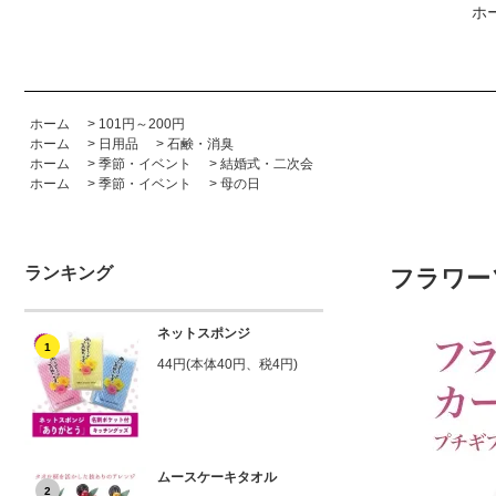
ホ
ホーム
>
101円～200円
ホーム
>
日用品
>
石鹸・消臭
ホーム
>
季節・イベント
>
結婚式・二次会
ホーム
>
季節・イベント
>
母の日
ランキング
フラワー
ネットスポンジ
1
44円(本体40円、税4円)
ムースケーキタオル
2