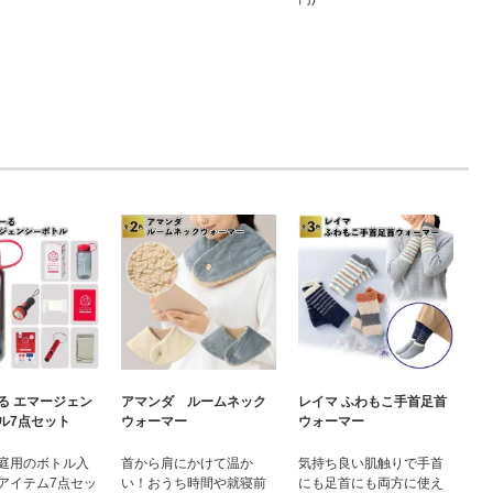
る エマージェン
アマンダ ルームネック
レイマ ふわもこ手首足首
ル7点セット
ウォーマー
ウォーマー
庭用のボトル入
首から肩にかけて温か
気持ち良い肌触りで手首
アイテム7点セッ
い！おうち時間や就寝前
にも足首にも両方に使え