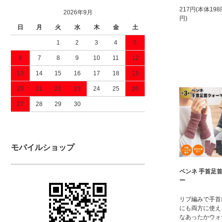
217円(本体19
2026年9月
円)
日
月
火
水
木
金
土
1
2
3
4
5
6
7
8
9
10
11
12
13
14
15
16
17
18
19
20
21
22
23
24
25
26
27
28
29
30
モバイルショップ
ペンネ 手首足
ー
リブ編みで手首
にも両方に使え
なあったかウォ