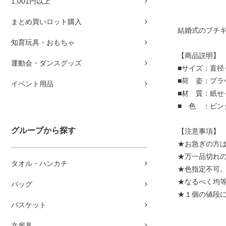
1,001円以上
まとめ買いロット購入
結婚式のプチギ
知育玩具・おもちゃ
【商品説明】
運動会・ダンスグッズ
■サイズ：直径
■荷 姿：プラ
イベント用品
■材 質：紙せ
■ 色 ：ピン
グループから探す
【注意事項】
★お急ぎの方
★万一品切れ
タオル・ハンカチ
★色指定不可。
★なるべく均等
バッグ
★１個の値段
バスケット
文房具