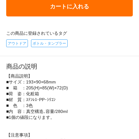
カートに入れる
この商品に登録されているタグ
アウトドア
ボトル・タンブラー
商品の説明
【商品説明】
■サイズ：193×90×68mm
■ 箱 ：205(H)×85(W)×72(D)
■荷 姿：化粧箱
■材 質：ｽﾃﾝﾚｽ･PP･ｼﾘｺﾝ
■ 色 ：3色
■内 容：真空構造､容量/280ml
■1個の値段になります。
【注意事項】