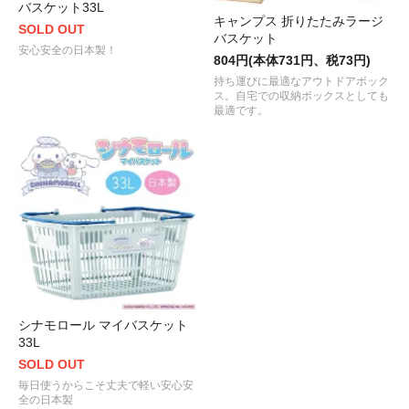
バスケット33L
キャンプス 折りたたみラージ
SOLD OUT
バスケット
安心安全の日本製！
804円(本体731円、税73円)
持ち運びに最適なアウトドアボック
ス。自宅での収納ボックスとしても
最適です。
シナモロール マイバスケット
33L
SOLD OUT
毎日使うからこそ丈夫で軽い安心安
全の日本製