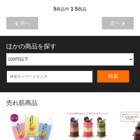
5
1
5
商品中
-
商品
前へ
次へ
ほかの商品を探す
検索
売れ筋商品