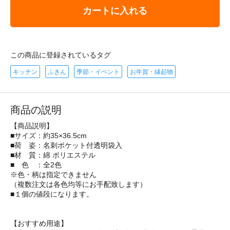
カートに入れる
この商品に登録されているタグ
キッチン
ふきん
季節・イベント
お年賀・縁起物
商品の説明
【商品説明】
■サイズ：約35×36.5cm
■荷 姿：名刺ポケット付透明袋入
■材 質：綿 ポリエステル
■ 色 ：全2色
※色・柄は指定できません
（複数注文は各色均等にお手配致します）
■１個の値段になります。
【おすすめ用途】