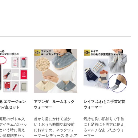
る エマージェン
アマンダ ルームネック
レイマ ふわもこ手首足首
ル7点セット
ウォーマー
ウォーマー
庭用のボトル入
首から肩にかけて温か
気持ち良い肌触りで手首
アイテム7点セッ
い！おうち時間や就寝前
にも足首にも両方に使え
という時に備え
におすすめ。ネックウォ
るマルチなあったかウォ
い簡易防災セッ
ーマー レディース 冬 ボア
ーマー