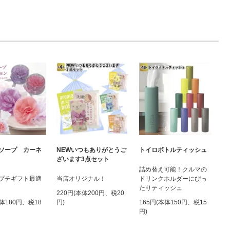
ソープ カーネ
NEWいつもありがとうご
トイロボトルティッシュ
ざいます3点セット
詰め替え可能！クルマの
プチギフト最適
当店オリジナル！
ドリンクホルダーにぴっ
たりティッシュ
220円(本体200円、税20
本体180円、税18
円)
165円(本体150円、税15
円)