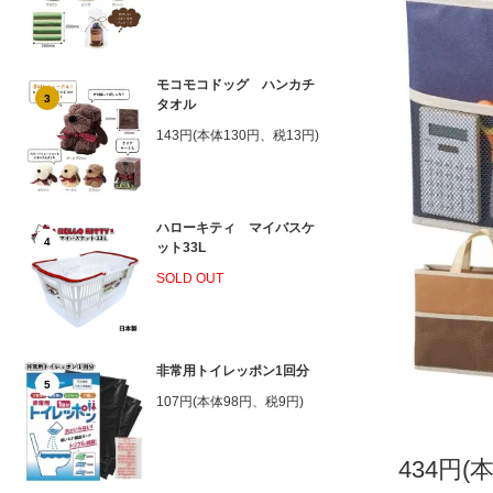
モコモコドッグ ハンカチ
3
タオル
143円(本体130円、税13円)
ハローキティ マイバスケ
4
ット33L
SOLD OUT
非常用トイレッポン1回分
5
107円(本体98円、税9円)
434円(