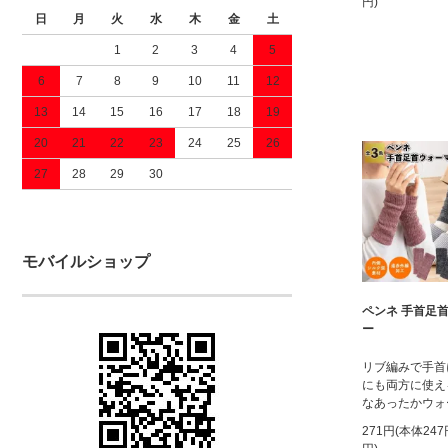
円)
日
月
火
水
木
金
土
1
2
3
4
5
6
7
8
9
10
11
12
13
14
15
16
17
18
19
20
21
22
23
24
25
26
27
28
29
30
モバイルショップ
ペンネ 手首足
ー
リブ編みで手首
にも両方に使え
なあったかウォ
271円(本体24