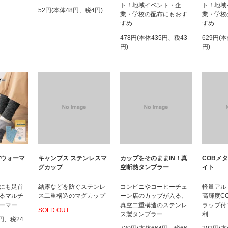
ト！地域イベント・企
ト！地域
52円(本体48円、税4円)
業・学校の配布にもおす
業・学校
すめ
すめ
478円(本体435円、税43
629円(
円)
円)
首ウォーマ
キャンプス ステンレスマ
カップをそのままIN！真
COBメ
グカップ
空断熱タンブラー
イト
にも足首
結露などを防ぐステンレ
コンビニやコーヒーチェ
軽量アル
るマルチ
ス二重構造のマグカップ
ーン店のカップが入る、
高輝度C
ーマー
真空二重構造のステンレ
ラップ付
SOLD OUT
ス製タンブラー
利
7円、税24