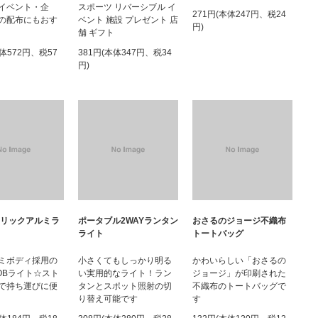
イベント・企
スポーツ リバーシブル イ
271円(本体247円、税24
の配布にもおす
ベント 施設 プレゼント 店
円)
舗 ギフト
本体572円、税57
381円(本体347円、税34
円)
タリックアルミラ
ポータブル2WAYランタン
おさるのジョージ不織布
ライト
トートバッグ
ミボディ採用の
小さくてもしっかり明る
かわいらしい「おさるの
OBライト☆スト
い実用的なライト！ラン
ジョージ」が印刷された
で持ち運びに便
タンとスポット照射の切
不織布のトートバッグで
り替え可能です
す