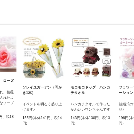
 ローズ
ソレイユガーデン（耳か
モコモコドッグ ハンカ
フラワー
れ、薔薇
き1本）
チタオル
ーション
入れたよ
なソープ
イベントを明るく盛り上
ハンカチタオルで作った
結婚式の
げます♪
かわいいワンちゃんです
品♪
0円、税18
155円(本体141円、税14
143円(本体130円、税13
198円(
円)
円)
円)