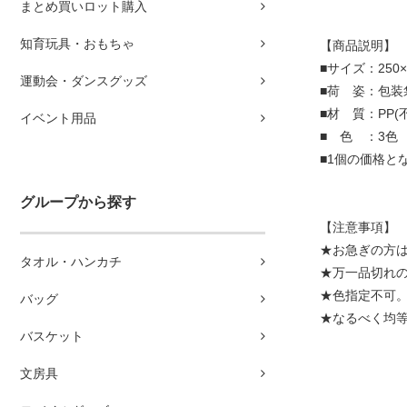
まとめ買いロット購入
知育玩具・おもちゃ
【商品説明】
■サイズ：250×
運動会・ダンスグッズ
■荷 姿：包装
■材 質：PP(
イベント用品
■ 色 ：3色
■1個の価格と
グループから探す
【注意事項】
★お急ぎの方
タオル・ハンカチ
★万一品切れ
★色指定不可。
バッグ
★なるべく均等
バスケット
文房具