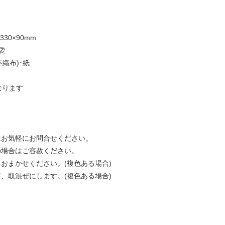
330×90mm
袋
不織布)･紙
なります
はお気軽にお問合せください。
の場合はご容赦ください。
おまかせください。(複色ある場合)
、取混ぜにします。(複色ある場合)