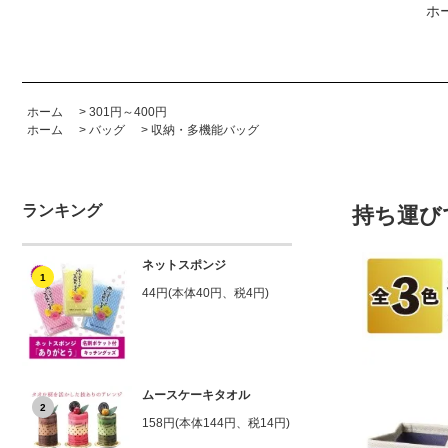
ホ
ホーム
>
301円～400円
ホーム
>
バッグ
>
収納・多機能バッグ
ランキング
持ち運び
ネットスポンジ
1
44円(本体40円、税4円)
ムースケーキタオル
2
158円(本体144円、税14円)