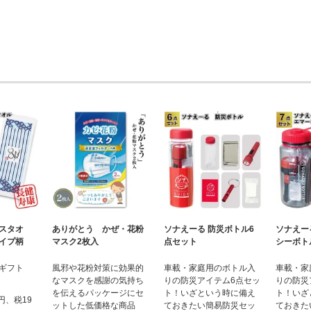
スタオ
ありがとう かぜ・花粉
ソナえーる 防災ボトル6
ソナえー
イプ柄
マスク2枚入
点セット
シーボト
ギフト
風邪や花粉対策に効果的
車載・家庭用のボトル入
車載・家
なマスクを感謝の気持ち
りの防災アイテム6点セッ
りの防災
を伝えるパッケージにセ
ト！いざという時に備え
ト！いざ
8円、税19
ットした低価格な商品
ておきたい簡易防災セッ
ておきた