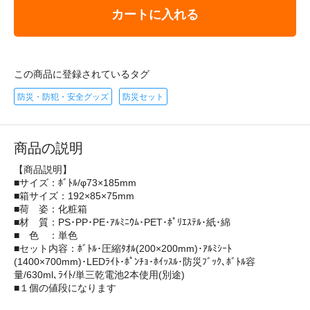
カートに入れる
この商品に登録されているタグ
防災・防犯・安全グッズ
防災セット
商品の説明
【商品説明】
■サイズ：ﾎﾞﾄﾙ/φ73×185mm
■箱サイズ：192×85×75mm
■荷 姿：化粧箱
■材 質：PS･PP･PE･ｱﾙﾐﾆｳﾑ･PET･ﾎﾟﾘｴｽﾃﾙ･紙･綿
■ 色 ：単色
■セット内容：ﾎﾞﾄﾙ･圧縮ﾀｵﾙ(200×200mm)･ｱﾙﾐｼｰﾄ
(1400×700mm)･LEDﾗｲﾄ･ﾎﾟﾝﾁｮ･ﾎｲｯｽﾙ･防災ﾌﾞｯｸ､ﾎﾞﾄﾙ容
量/630ml､ﾗｲﾄ/単三乾電池2本使用(別途)
■１個の値段になります