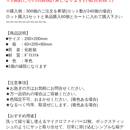
※購入例：300個のご注文を希望(ロット数が240個の場合)
ロット購入1セットと単品購入60個とカートに入れて購入下さい
ーーーーーーーーーー
【商品説明】
■サイズ：200×200mm
■ 箱 ：60×205×80mm
■荷 姿：化粧箱
■材 質：ﾎﾟﾘｴｽﾃﾙ
■ 色 ：単色
■1個の値段になります
【注意事項】
★お急ぎの方はお気軽にお問合せください。
★万一品切れの場合はご容赦ください。
★色指定不可。おまかせください。(複色ある場合)
★なるべく均等、取混ぜにします。(複色ある場合)
【おすすめ用途】
洗って繰り返し使えるマイクロファイバー12枚。ボックスティッ
シュのようにサッと取り出せて、日常に溶け込むシンプルな箱デ