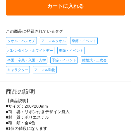
カートに入れる
この商品に登録されているタグ
タオル・ハンカチ
アニマルタオル
季節・イベント
バレンタイン・ホワイトデー
季節・イベント
卒園・卒業・入園・入学
季節・イベント
結婚式・二次会
キャラクター
アニマル動物
商品の説明
【商品説明】
■サイズ：200×200mm
■荷 姿：リボン付きデザイン袋入
■材 質：ポリエステル
■種 類：全4色
■1個の値段になります